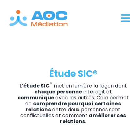
Passer
au
contenu
Tog
Nav
À Propos
La médiation
Étude SIC®
Nos offres
®
L’étude SIC
met en lumière la façon dont
Ingénierie en qualité relationnelle
chaque personne
interagit et
communique
avec les autres. Cela permet
de
comprendre pourquoi
certaines
Contact
relations
entre deux personnes sont
conflictuelles et comment
améliorer ces
relations
.